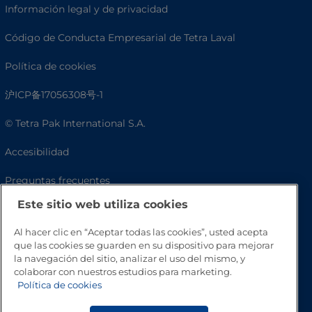
Información legal y de privacidad
Código de Conducta Empresarial de Tetra Laval
Política de cookies
沪ICP备17056308号-1
© Tetra Pak International S.A.
Accesibilidad
Preguntas frecuentes
Este sitio web utiliza cookies
Al hacer clic en “Aceptar todas las cookies”, usted acepta
que las cookies se guarden en su dispositivo para mejorar
la navegación del sitio, analizar el uso del mismo, y
colaborar con nuestros estudios para marketing.
Política de cookies