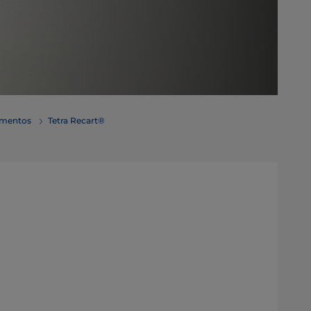
limentos
Tetra Recart®