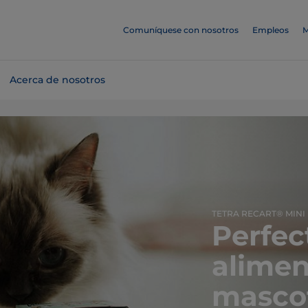
Comuníquese con nosotros
Empleos
M
Acerca de nosotros
TETRA RECART® MINI 
Perfec
alime
mascot