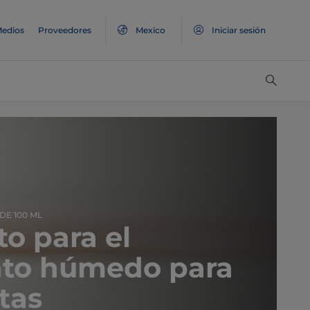
edios
Proveedores
Mexico
Iniciar sesión
DE 100 ML
to para el
nto húmedo para
as​