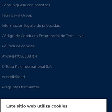
Comuníquese con nosotros
Tetra Laval Group
Información legal y de privacidad
Código de Conducta Empresarial de Tetra Laval
Política de cookies
沪ICP备17056308号-1
© Tetra Pak International S.A.
Accesibilidad
Preguntas frecuentes
Este sitio web utiliza cookies