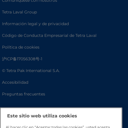
Comuníquese con nosotros
Tetra Laval Group
Información legal y de privacidad
Código de Conducta Empresarial de Tetra Laval
Política de cookies
沪ICP备17056308号-1
© Tetra Pak International S.A.
Accesibilidad
Preguntas frecuentes
Este sitio web utiliza cookies
Al hacer clic en “Aceptar todas las cookies”, usted acepta