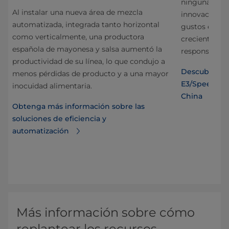
ninguna part
Al instalar una nueva área de mezcla
on
innovación pa
automatizada, integrada tanto horizontal
gustos en ráp
como verticalmente, una productora
ca
creciente de
española de mayonesa y salsa aumentó la
responsable.
productividad de su línea, lo que condujo a
e
Descubra de
menos pérdidas de producto y a una mayor
y
E3/Speed Hyp
inocuidad alimentaria.
de
China
Obtenga más información sobre las
soluciones de eficiencia y
s
automatización
Más información sobre cómo
replantear los recursos