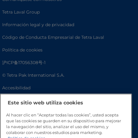
Tetra Laval Group
Información legal y de privacidad
Código de Conducta Empresarial de Tetra Laval
Política de cookies
沪ICP备17056308号-1
© Tetra Pak International S.A.
Accesibilidad
Preguntas frecuentes
Este sitio web utiliza cookies
Al hacer clic en “Aceptar todas las cookies”, usted acepta
que las cookies se guarden en su dispositivo para mejorar
la navegación del sitio, analizar el uso del mismo, y
colaborar con nuestros estudios para marketing.