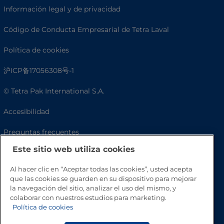
Información legal y de privacidad
Código de Conducta Empresarial de Tetra Laval
Política de cookies
沪ICP备17056308号-1
© Tetra Pak International S.A.
Accesibilidad
Preguntas frecuentes
Este sitio web utiliza cookies
Al hacer clic en “Aceptar todas las cookies”, usted acepta
que las cookies se guarden en su dispositivo para mejorar
la navegación del sitio, analizar el uso del mismo, y
colaborar con nuestros estudios para marketing.
Política de cookies