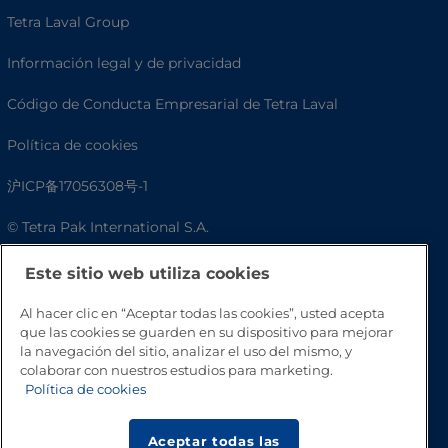
Tetra Laval Group
Información legal y de privacidad
Código de Conducta Empresarial de Tetra Laval
Política de cookies
沪ICP备17056308号-1
© Tetra Pak International S.A.
Accesibilidad
Este sitio web utiliza cookies
Preguntas frecuentes
Al hacer clic en “Aceptar todas las cookies”, usted acepta
que las cookies se guarden en su dispositivo para mejorar
la navegación del sitio, analizar el uso del mismo, y
colaborar con nuestros estudios para marketing.
Política de cookies
Aceptar todas las