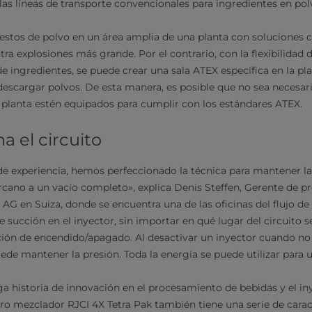
las líneas de transporte convencionales para ingredientes en pol
 restos de polvo en un área amplia de una planta con soluciones
ra explosiones más grande. Por el contrario, con la flexibilidad 
de ingredientes, se puede crear una sala ATEX específica en la plan
 descargar polvos. De esta manera, es posible que no sea necesar
a planta estén equipados para cumplir con los estándares ATEX.
 el circuito
 experiencia, hemos perfeccionado la técnica para mantener la p
ano a un vacío completo», explica Denis Steffen, Gerente de p
G en Suiza, donde se encuentra una de las oficinas del flujo de
 succión en el inyector, sin importar en qué lugar del circuito 
ción de encendido/apagado. Al desactivar un inyector cuando no 
ede mantener la presión. Toda la energía se puede utilizar para 
rga historia de innovación en el procesamiento de bebidas y el i
ro mezclador RJCI 4X Tetra Pak también tiene una serie de carac