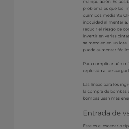
manipulación. Es posib
problema es que las lí
químicos mediante CIP 
inocuidad alimentaria.
reducir el riesgo de c
invertir en varias cint
se mezclen en un lote.
puede aumentar fácilm
Para complicar aún más
explosión al descargarl
Las líneas para los ing
la compra de bombas a
bombas usan más ener
Entrada de va
Este es el escenario tí