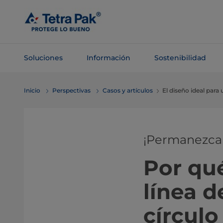
Saltar al
contenido
principal
Soluciones
Información
Sostenibilidad
Saltar a la
Inicio
Perspectivas
Casos y artículos
El diseño ideal para
navegación
¡Permanezca e
Por qué
línea d
círculo