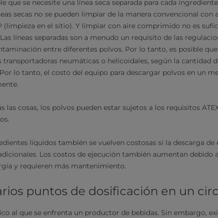
le que se necesite una línea seca separada para cada ingrediente 
neas secas no se pueden limpiar de la manera convencional con
(limpieza en el sitio). Y limpiar con aire comprimido no es sufi
 Las líneas separadas son a menudo un requisito de las regulacio
ontaminación entre diferentes polvos. Por lo tanto, es posible q
as transportadoras neumáticas o helicoidales, según la cantidad 
 Por lo tanto, el costo del equipo para descargar polvos en un m
ente.
 las cosas, los polvos pueden estar sujetos a los requisitos ATE
os.
redientes líquidos también se vuelven costosas si la descarga de 
dicionales. Los costos de ejecución también aumentan debido 
gía y requieren más mantenimiento.
rios puntos de dosificación en un cir
pico al que se enfrenta un productor de bebidas. Sin embargo, ex