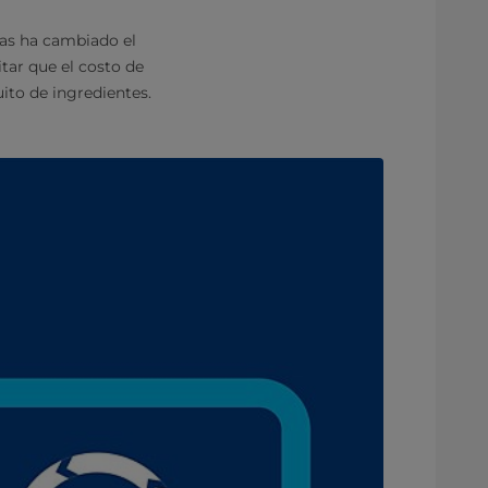
as ha cambiado el
tar que el costo de
uito de ingredientes.