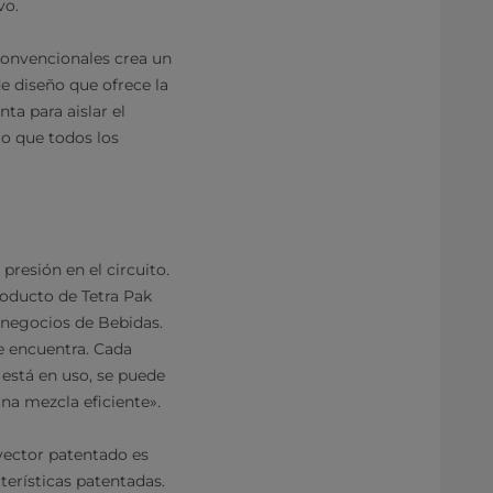
vo.
 convencionales crea un
de diseño que ofrece la
ta para aislar el
io que todos los
resión en el circuito.
roducto de Tetra Pak
 negocios de Bebidas.
se encuentra. Cada
está en uso, se puede
una mezcla eficiente».
nyector patentado es
terísticas patentadas.