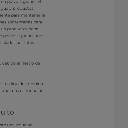
en polvo a granel. El
 agua y productos
ciente para mantener la
nes alimentarias para
ue un productor deba
de polvos a granel que
ezclador por lotes
X debido al riesgo de
estos líquidos requiere
a que más cantidad de
cuito
iste una solución