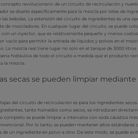
 concepto revolucionario de un circuito de recirculación y nues
ador se diseñó específicamente para la mezcla por lotes de ingre
e las bebidas. La extensión del circuito de ingredientes es una o
e de mezcladores. En cualquier lugar del circuito, se puede col
 con un inyector, que es relativamente pequeño y menos costo
r vacío para permitir la entrada de líquidos y polvos en el mezcl
co. La mezcla real tiene lugar no solo en el tanque de 3000 litro
ubería hidráulica de todo el circuito a medida que el producto rec
ra la mezcla.
eas secas se pueden limpiar mediante 
ajas del circuito de recirculación es para los ingredientes secos
ngredientes, tanto húmedos como secos, se introducen directame
uito completo se puede limpiar a intervalos con soda cáustica me
convencional. Por lo tanto, se pueden mantener altos estándares 
de un ingrediente en polvo a otro. De este modo, se puede evit