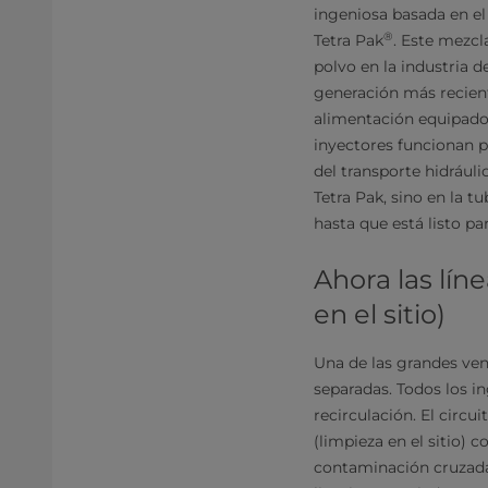
ingeniosa basada en el
®
Tetra Pak
. Este mezcl
polvo en la industria d
generación más recient
alimentación equipado
inyectores funcionan po
del transporte hidráuli
Tetra Pak, sino en la t
hasta que está listo pa
Ahora las lín
en el sitio)
Una de las grandes vent
separadas. Todos los i
recirculación. El circ
(limpieza en el sitio) 
contaminación cruzada 