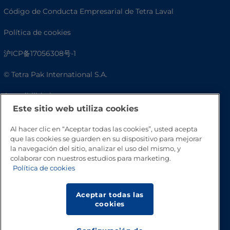
Código de Conducta Empresarial de Tetra Laval
Política de cookies
沪ICP备17056308号-1
© Tetra Pak International S.A.
Accesibilidad
Este sitio web utiliza cookies
Preguntas frecuentes
Al hacer clic en “Aceptar todas las cookies”, usted acepta
que las cookies se guarden en su dispositivo para mejorar
la navegación del sitio, analizar el uso del mismo, y
colaborar con nuestros estudios para marketing.
Política de cookies
Aceptar todas las
cookies
Volver a inicio