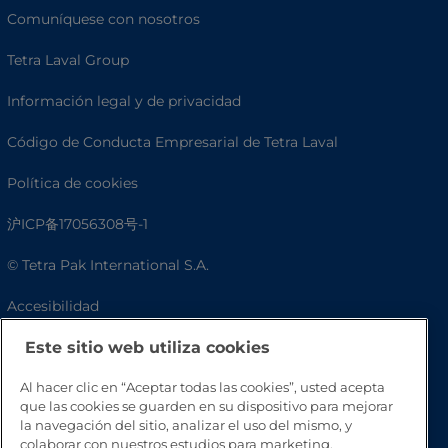
Comuníquese con nosotros
Tetra Laval Group
Información legal y de privacidad
Código de Conducta Empresarial de Tetra Laval
Política de cookies
沪ICP备17056308号-1
© Tetra Pak International S.A.
Accesibilidad
Preguntas frecuentes
Este sitio web utiliza cookies
Al hacer clic en “Aceptar todas las cookies”, usted acepta
que las cookies se guarden en su dispositivo para mejorar
la navegación del sitio, analizar el uso del mismo, y
colaborar con nuestros estudios para marketing.