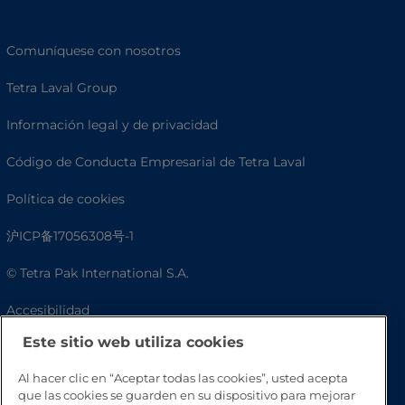
Comuníquese con nosotros
Tetra Laval Group
Información legal y de privacidad
Código de Conducta Empresarial de Tetra Laval
Política de cookies
沪ICP备17056308号-1
© Tetra Pak International S.A.
Accesibilidad
Este sitio web utiliza cookies
Preguntas frecuentes
Al hacer clic en “Aceptar todas las cookies”, usted acepta
que las cookies se guarden en su dispositivo para mejorar