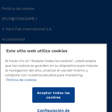
Política de cookies
沪ICP备17056308号-1
© Tetra Pak International S.A.
Accesibilidad
Preguntas frecuentes
Este sitio web utiliza cookies
Al hacer clic en “Aceptar todas las cookies”, usted acepta
que las cookies se guarden en su dispositivo para mejorar
la navegación del sitio, analizar el uso del mismo, y
colaborar con nuestros estudios para marketing.
Política de cookies
Aceptar todas las
cookies
Volver a inicio
Configuración de