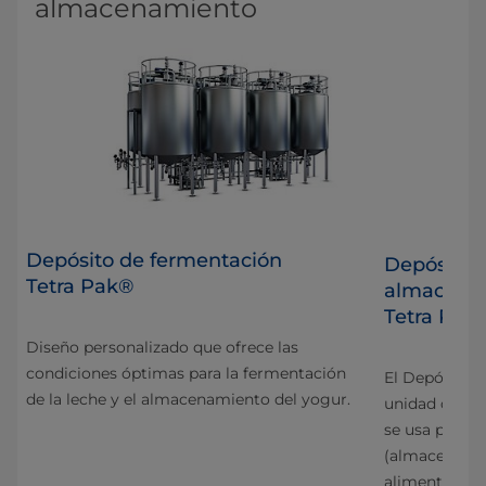
almacenamiento
Depósito de fermentación
V
Depósito 
Tetra Pak®
almacenam
Tetra Pak
Diseño personalizado que ofrece las
a de
condiciones óptimas para la fermentación
El Depósito a
de la leche y el almacenamiento del yogur.
unidad comp
te
se usa para 
(almacenamie
alimentarios 