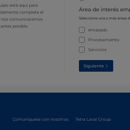
ipo está aquí para
Área de interés emp
plemente complete el
Seleccione una o más áreas 
y nos comunicaremos
 antes posible.
envasado
Procesamiento
Servicios
Siguiente
Comuníquese con nosotros
Tetra Laval Group