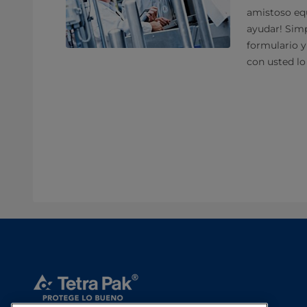
amistoso equ
ayudar! Sim
formulario 
con usted lo