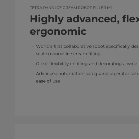
TETRA PAK® ICE CREAM ROBOT FILLER M1
Highly advanced, fle
ergonomic
World’s first collaborative robot specifically d
scale manual ice cream filling
Great flexibility in filling and decorating a wid
Advanced automation safeguards operator safet
ease of use