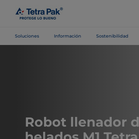
Saltar al
contenido
principal
Soluciones
Información
Sostenibilidad
Saltar a la
navegación
Robot llenador 
helados M1 Tetr