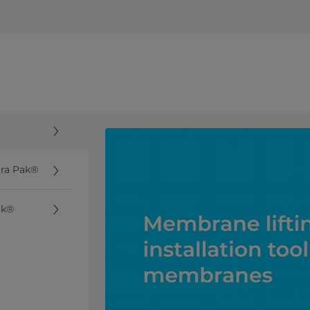
tra Pak®
ak®