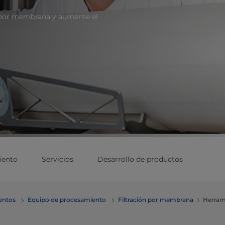
n por membrana y aumente el
iento
Servicios
Desarrollo de productos
mentos
Equipo de procesamiento
Filtración por membrana
Herram