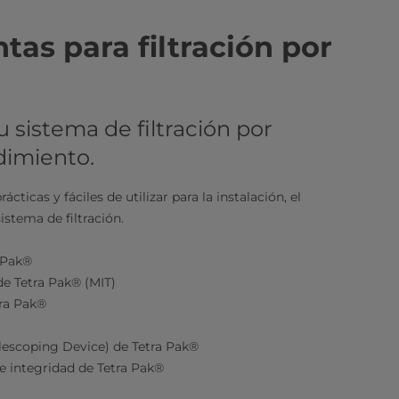
y herramientas para filtración por
 sistema de filtración por
imiento.
icas y fáciles de utilizar para la instalación, el
tema de filtración.​
 Pak®
e Tetra Pak® (MIT)
tra Pak®
lescoping Device) de Tetra Pak®
e integridad de Tetra Pak®