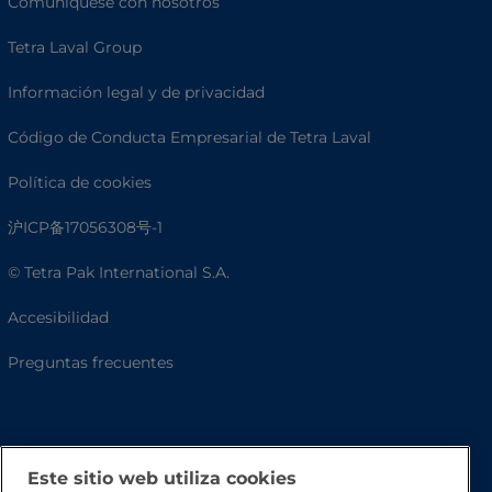
Comuníquese con nosotros
Tetra Laval Group
Información legal y de privacidad
Código de Conducta Empresarial de Tetra Laval
Política de cookies
沪ICP备17056308号-1
© Tetra Pak International S.A.
Accesibilidad
Preguntas frecuentes
Este sitio web utiliza cookies