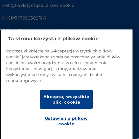
Polityka dotycząca plików cookie
沪ICP备17056308号-1
© Tetra Pak International S.A.
Ta strona korzysta z plików cookie
Dostępność
Poprzez kliknięcie na „Akceptacja wszystkich plików
FAQ
cookie” jest wyrażona zgoda na przechowywanie plików
cookie na swoim urządzeniu w celu usprawnienia
korzystania z nawigacji strony, analizowania
wykorzystania strony i wsparcia naszych działań
marketingowych.
Akceptuj wszystkie
pliki cookie
Ustawienia plików
Przejdź na górę strony
cookie