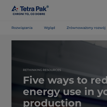
Skip To
Main
Content
Rozwiązania
Wgląd
Zrównoważony rozwój
Skip To
Navigation
RETHINKING RESOURCES
Five ways to re
energy use in y
production