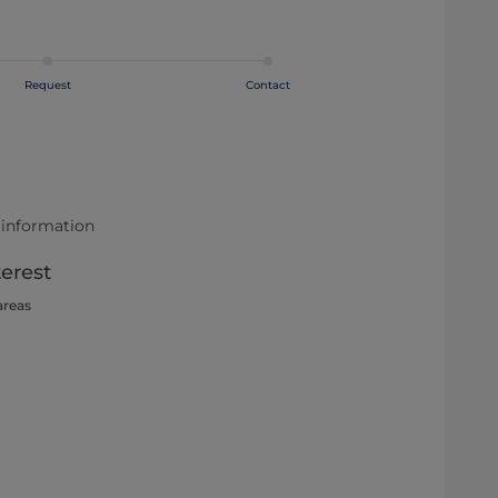
Request
Contact
 information
terest
areas