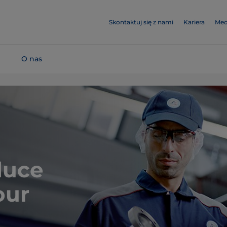
Skontaktuj się z nami
Kariera
Med
O nas
duce
our