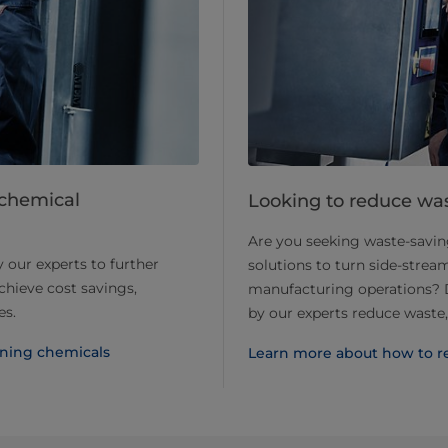
 chemical
Looking to reduce was
Are you seeking waste-saving
y our experts to further
solutions to turn side-strea
chieve cost savings,
manufacturing operations? Di
es.
by our experts reduce waste,
aning chemicals
Learn more about how to 