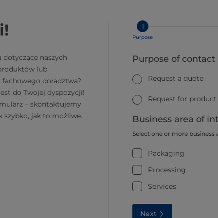
i!
1
Purpose
a dotyczące naszych
Purpose of contact
 produktów lub
Request a quote
z fachowego doradztwa?
jest do Twojej dyspozycji!
Request for product
rmularz – skontaktujemy
k szybko, jak to możliwe.
Business area of in
Select one or more business 
Packaging
Processing
Services
Next