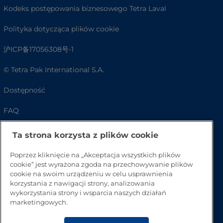
Kodeks postępowania biznesowego Tetra Laval
Polityka dotycząca plików cookie
沪ICP备17056308号-1
© Tetra Pak International S.A.
Dostępność
FAQ
Ta strona korzysta z plików cookie
Poprzez kliknięcie na „Akceptacja wszystkich plików
cookie” jest wyrażona zgoda na przechowywanie plików
cookie na swoim urządzeniu w celu usprawnienia
korzystania z nawigacji strony, analizowania
wykorzystania strony i wsparcia naszych działań
marketingowych.
Przejdź na górę strony