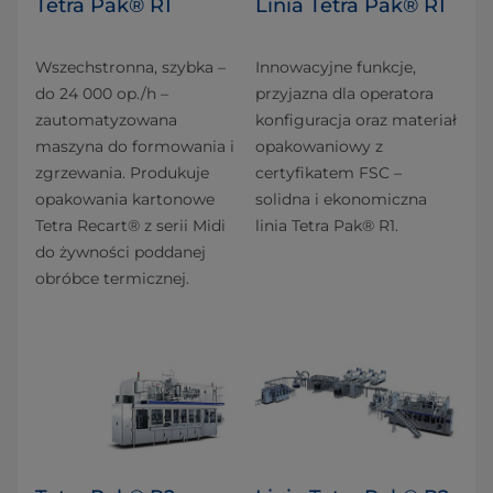
Tetra Pak® R1
Linia Tetra Pak® R1
Wszechstronna, szybka –
Innowacyjne funkcje,
do 24 000 op./h –
przyjazna dla operatora
zautomatyzowana
konfiguracja oraz materiał
maszyna do formowania i
opakowaniowy z
zgrzewania. Produkuje
certyfikatem FSC –
opakowania kartonowe
solidna i ekonomiczna
Tetra Recart® z serii Midi
linia Tetra Pak® R1.
do żywności poddanej
obróbce termicznej.