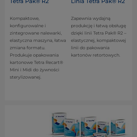
Tetra Pak® R2
Linia Tetra Pak® R2
Kompaktowe,
Zapewnia wydajną
konfigurowalne i
produkcję i łatwą obsługę
zintegrowane nalewarki,
dzięki linii Tetra Pak® R2 –
elastyczna maszyna, łatwa
elastycznej, kompaktowej
zmiana formatu.
linii do pakowania
Produkuje opakowania
kartonów retortowych.
kartonowe Tetra Recart®
Mini i Midi do żywności
sterylizowanej.