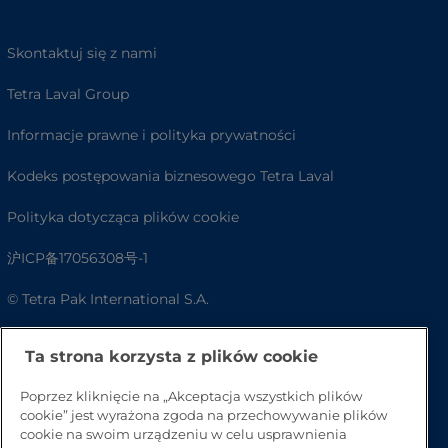
Skontaktuj się z nami
Tetra Laval Group
Informacje prawne i polityka prywatności
Kodeks postępowania biznesowego Tetra Laval
Polityka dotycząca plików cookie
沪ICP备17056308号-1
© Tetra Pak International S.A.
Dostępność
Ta strona korzysta z plików cookie
FAQ
Poprzez kliknięcie na „Akceptacja wszystkich plików
cookie” jest wyrażona zgoda na przechowywanie plików
cookie na swoim urządzeniu w celu usprawnienia