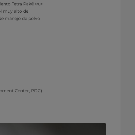
iento Tetra Pak®</u>
el muy alto de
s de manejo de polvo
lopment Center, PDC)