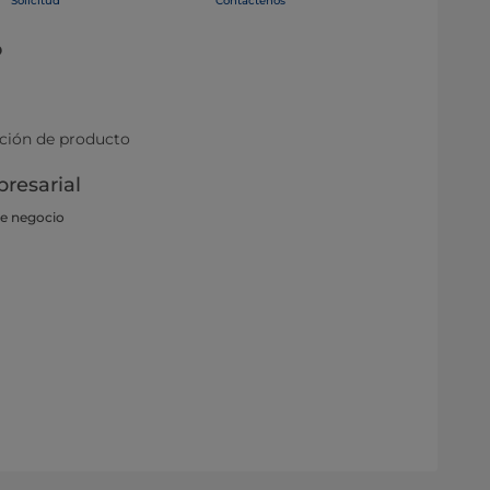
Solicitud
Contáctenos
o
ación de producto
resarial
de negocio