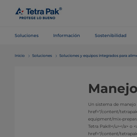
Saltar al
contenido
principal
Soluciones
Información
Sostenibilidad
Saltar a la
Inicio
Soluciones
Soluciones y equipos integrados para ali
navegación
Manejo
Un sistema de manejo d
href="/content/tetrapa
equipment/mix-prepara
Tetra Pak®</u></a> o <a
href="/content/tetrapa