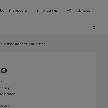
ios
Proveedores
Argentina
Iniciar sesión
Manejo de polvo para helado
do
t"
essing-
de helado
essing-