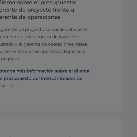
ilema sobre el presupuesto:
Gran avanc
erente de proyecto frente a
configurac
erente de operaciones
intercambi
 gerente de proyecto se puede enfocar en
Esta herramie
antener un presupuesto de inversión
cálculos térm
ustado y el gerente de operaciones desea
hasta la últi
ntener los costos operativos bajos en el
sus requisitos
rgo plazo.
Obtenga más 
btenga más información sobre el dilema
configuració
el presupuesto del intercambiador de
de calor
lor