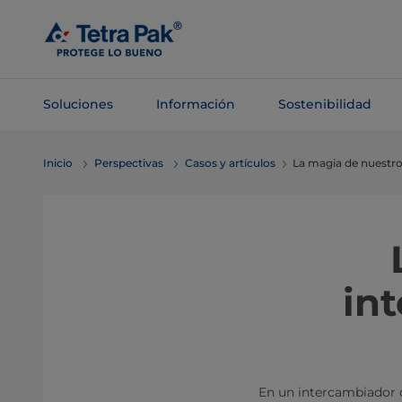
Saltar al
contenido
principal
Soluciones
Información
Sostenibilidad
Saltar a la
Inicio
Perspectivas
Casos y artículos
La magia de nuestro
navegación
in
En un intercambiador de