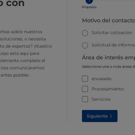
o con
1
Propósito
Motivo del contact
ntas sobre nuestros
Solicitar cotización
soluciones, o necesita
Solicitud de inform
to de expertos? ¡Nuestro
ipo está aquí para
Área de interés emp
plemente complete el
Seleccione una o más áreas 
y nos comunicaremos
 antes posible.
envasado
Procesamiento
Servicios
Siguiente