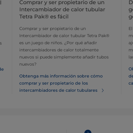
Comprar y ser propietario de un
D
l
Intercambiador de calor tubular
g
Tetra Pak® es fácil
g
Comprar y ser propietario de un
El
Intercambiador de calor tubular Tetra Pak®
m
es un juego de niños. ¿Por qué añadir
aj
s
intercambiadores de calor totalmente
ma
nuevos si puede simplemente añadir tubos
la
nuevos?
O
de
Obtenga más información sobre cómo
d
comprar y ser propietario de los
ca
intercambiadores de calor tubulares