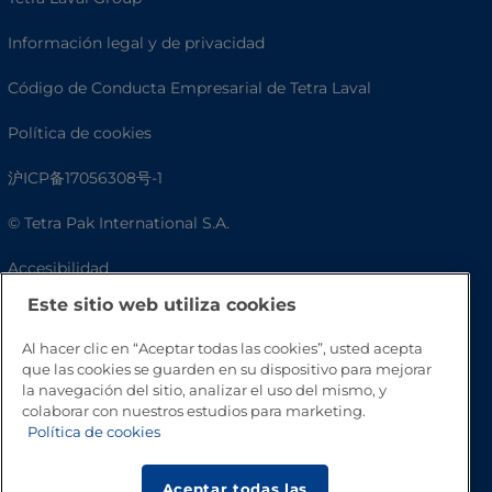
Información legal y de privacidad
Código de Conducta Empresarial de Tetra Laval
Política de cookies
沪ICP备17056308号-1
© Tetra Pak International S.A.
Accesibilidad
Este sitio web utiliza cookies
Preguntas frecuentes
Al hacer clic en “Aceptar todas las cookies”, usted acepta
que las cookies se guarden en su dispositivo para mejorar
la navegación del sitio, analizar el uso del mismo, y
colaborar con nuestros estudios para marketing.
Política de cookies
Aceptar todas las