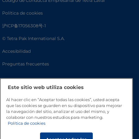
Código de Conducta Empresarial de Tetra Laval
Política de cookies
沪ICP备17056308号-1
© Tetra Pak International S.A.
Accesibilidad
Preguntas frecuentes
Este sitio web utiliza cookies
Al hacer clic en “Aceptar todas las cookies”, usted acepta
que las cookies se guarden en su dispositivo para mejorar
la navegación del sitio, analizar el uso del mismo, y
colaborar con nuestros estudios para marketing.
Política de cookies
Volver a inicio