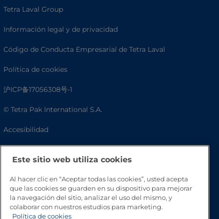
Tetra Laval Group
Información legal y de privacidad
Código de Conducta Empresarial de Tetra Laval
Política de cookies
沪ICP备17056308号-1
© Tetra Pak International S.A.
Accesibilidad
Preguntas frecuentes
Este sitio web utiliza cookies
Al hacer clic en “Aceptar todas las cookies”, usted acepta
que las cookies se guarden en su dispositivo para mejorar
la navegación del sitio, analizar el uso del mismo, y
colaborar con nuestros estudios para marketing.
Política de cookies