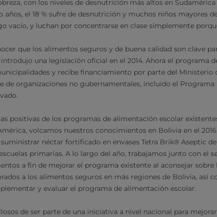
obreza, con los niveles de desnutrición más altos en Sudamérica (
 años, el 18 % sufre de desnutrición y muchos niños mayores de
go vacío, y luchan por concentrarse en clase simplemente porqu
onocer que los alimentos seguros y de buena calidad son clave par
 introdujo una legislación oficial en el 2014. Ahora el programa 
unicipalidades y recibe financiamiento por parte del Ministerio
te de organizaciones no gubernamentales, incluido el Programa
ivado.
ias positivas de los programas de alimentación escolar existente
 América, volcamos nuestros conocimientos en Bolivia en el 201
suministrar néctar fortificado en envases Tetra Brik® Aseptic d
scuelas primarias. A lo largo del año, trabajamos junto con el se
ntos a fin de mejorar el programa existente al aconsejar sobre 
rados a los alimentos seguros en más regiones de Bolivia, así 
plementar y evaluar el programa de alimentación escolar.
losos de ser parte de una iniciativa a nivel nacional para mejorar 