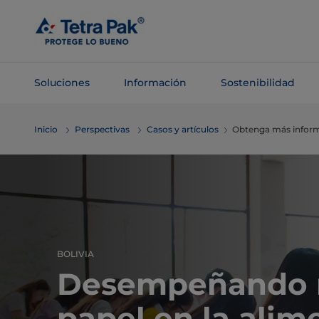
Saltar al
contenido
principal
Soluciones
Información
Sostenibilidad
Saltar a la
Inicio
Perspectivas
Casos y artículos
Obtenga más informa
navegación
BOLIVIA
Desempeñando 
papel en la alim