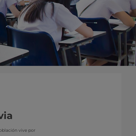
via
oblación vive por