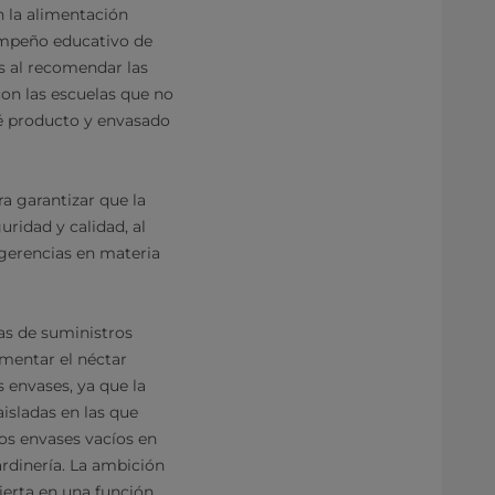
n la alimentación
empeño educativo de
es al recomendar las
on las escuelas que no
ué producto y envasado
a garantizar que la
ridad y calidad, al
ugerencias en materia
as de suministros
ementar el néctar
 envases, ya que la
aisladas en las que
los envases vacíos en
ardinería. La ambición
ierta en una función