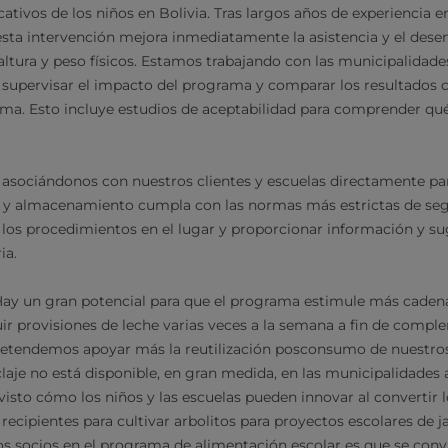
cativos de los niños en Bolivia. Tras largos años de experiencia e
esta intervención mejora inmediatamente la asistencia y el des
 altura y peso físicos. Estamos trabajando con las municipalidad
 supervisar el impacto del programa y comparar los resultados c
ama. Esto incluye estudios de aceptabilidad para comprender q
sociándonos con nuestros clientes y escuelas directamente par
 y almacenamiento cumpla con las normas más estrictas de segu
 los procedimientos en el lugar y proporcionar información y s
ia.
 Hay un gran potencial para que el programa estimule más caden
luir provisiones de leche varias veces a la semana a fin de compl
retendemos apoyar más la reutilización posconsumo de nuestros
claje no está disponible, en gran medida, en las municipalidades 
isto cómo los niños y las escuelas pueden innovar al convertir 
 recipientes para cultivar arbolitos para proyectos escolares de j
s socios en el programa de alimentación escolar es que se conv