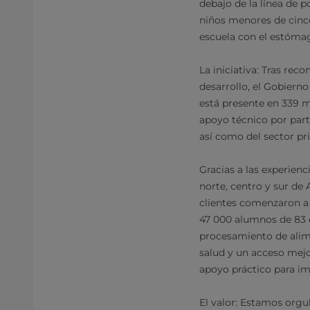
debajo de la línea de p
niños menores de cinco
escuela con el estóma
La iniciativa: Tras rec
desarrollo, el Gobierno
está presente en 339 m
apoyo técnico por par
así como del sector pr
Gracias a las experienc
norte, centro y sur de
clientes comenzaron a 
47 000 alumnos de 83 e
procesamiento de alime
salud y un acceso mejo
apoyo práctico para im
El valor: Estamos orgul