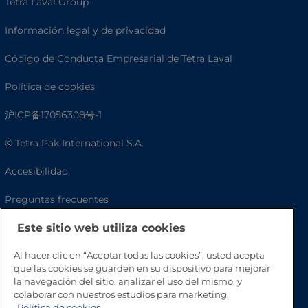
Tetra Laval Group
Información legal y de privacidad
Código de Conducta Empresarial de Tetra Laval
Política de cookies
沪ICP备17056308号-1
© Tetra Pak International S.A.
Accesibilidad
Preguntas frecuentes
Este sitio web utiliza cookies
Al hacer clic en “Aceptar todas las cookies”, usted acepta
que las cookies se guarden en su dispositivo para mejorar
la navegación del sitio, analizar el uso del mismo, y
colaborar con nuestros estudios para marketing.
Política de cookies