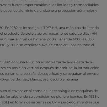
envases fueran impermeables a los líquidos y termosellables;
 de papel de aluminio garantizó una protección aún mejor y
80. En 1982 se introdujo el TR/7 HH, una máquina de llenado
del producto de siete a aproximadamente catorce días (HH
ó aún más el nivel de higiene, podía llenar de 6000 a 6500
981 y 2003 se vendieron 423 de estos equipos en todo el
n 1992, con una solución al problema de larga data de la
ses en posición vertical después de abrirlos: la introducción
rres tenían una pestaña de seguridad y se pegaban al envase
res: verde, rojo, blanco, azul oscuro y naranja.
to en el envase en sí como en la tecnología de máquinas de
, fortaleciendo su condición de pionero icónico. En 1993 y
l (ESL) en forma de sistemas de UV y peróxido, mientras que