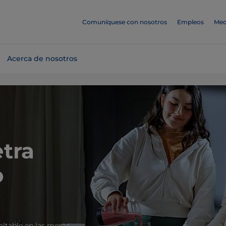
Comuníquese con nosotros
Empleos
Med
Acerca de nosotros
etra
o
altable en las mesas