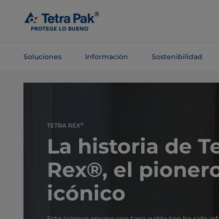
Saltar al
contenido
principal
Soluciones
Información
Sostenibilidad
Saltar a la
navegación
®
TETRA REX
La historia de T
Rex®, el pioner
icónico
Este icónico envase con tapa gable-top ha sido inf