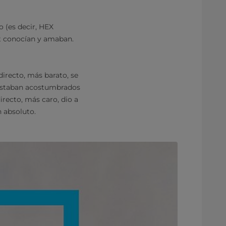
o (es decir, HEX
t conocían y amaban.
irecto, más barato, se
 estaban acostumbrados
irecto, más caro, dio a
 absoluto.