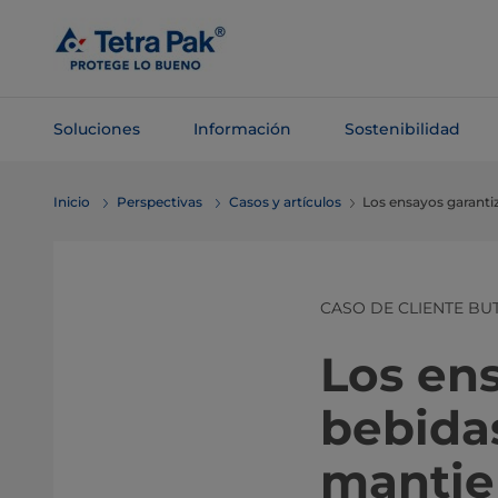
Saltar al
contenido
principal
Soluciones
Información
Sostenibilidad
Saltar a la
Inicio
Perspectivas
Casos y artículos
Los ensayos garanti
navegación
CASO DE CLIENTE BU
Los ens
bebida
mantie