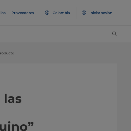
ios
Proveedores
Colombia
Iniciar sesión
producto
 las
uino”