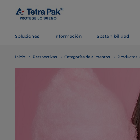
Saltar al
contenido
principal
Soluciones
Información
Sostenibilidad
Saltar a la
Inicio
Perspectivas
Categorías de alimentos
Productos l
navegación