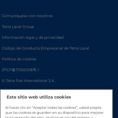
Comuníquese con nosotros
Tetra Laval Group
Información legal y de privacidad
Código de Conducta Empresarial de Tetra Laval
Política de cookies
沪ICP备17056308号-1
© Tetra Pak International S.A.
Accesibilidad
Este sitio web utiliza cookies
Preguntas frecuentes
Al hacer clic en “Aceptar todas las cookies”, usted acepta
que las cookies se guarden en su dispositivo para mejorar
la navegación del sitio, analizar el uso del mismo, y