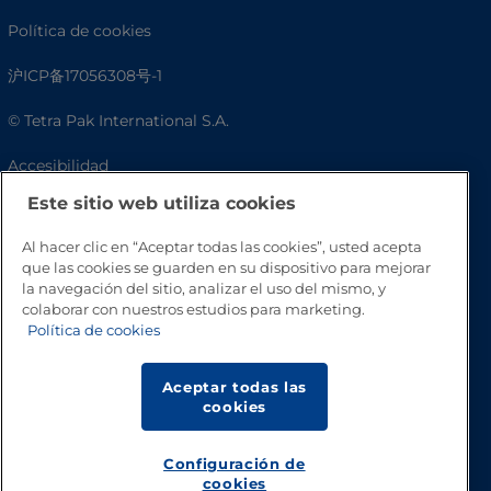
Política de cookies
沪ICP备17056308号-1
© Tetra Pak International S.A.
Accesibilidad
Este sitio web utiliza cookies
Preguntas frecuentes
Al hacer clic en “Aceptar todas las cookies”, usted acepta
que las cookies se guarden en su dispositivo para mejorar
la navegación del sitio, analizar el uso del mismo, y
colaborar con nuestros estudios para marketing.
Política de cookies
Aceptar todas las
cookies
Volver a inicio
Configuración de
cookies