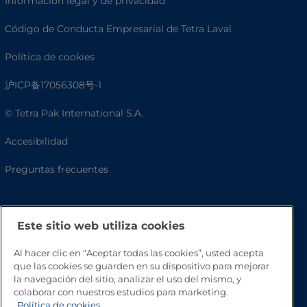
Información legal y de privacidad
Código de Conducta Empresarial de Tetra Laval
Política de cookies
沪ICP备17056308号-1
© Tetra Pak International S.A.
Accesibilidad
Preguntas frecuentes
Este sitio web utiliza cookies
Al hacer clic en “Aceptar todas las cookies”, usted acepta
que las cookies se guarden en su dispositivo para mejorar
la navegación del sitio, analizar el uso del mismo, y
colaborar con nuestros estudios para marketing.
Política de cookies