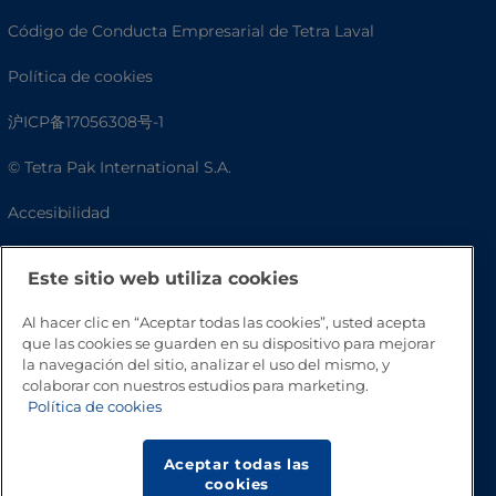
Código de Conducta Empresarial de Tetra Laval
Política de cookies
沪ICP备17056308号-1
© Tetra Pak International S.A.
Accesibilidad
Preguntas frecuentes
Este sitio web utiliza cookies
Al hacer clic en “Aceptar todas las cookies”, usted acepta
que las cookies se guarden en su dispositivo para mejorar
la navegación del sitio, analizar el uso del mismo, y
colaborar con nuestros estudios para marketing.
Política de cookies
Aceptar todas las
Volver a inicio
cookies