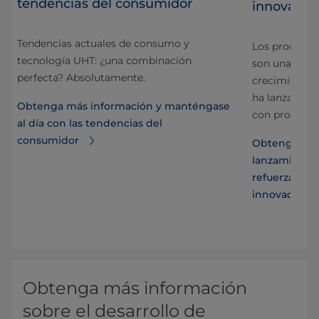
tendencias del consumidor
innovador 
Tendencias actuales de consumo y
Los producto
tecnología UHT: ¿una combinación
son una tend
perfecta? Absolutamente.
crecimiento e
nte
ha lanzado l
Obtenga más información y manténgase
con proteínas
al día con las tendencias del
consumidor
Obtenga más
lanzamiento 
ómo
refuerza la 
innovador d
Obtenga más información
sobre el desarrollo de