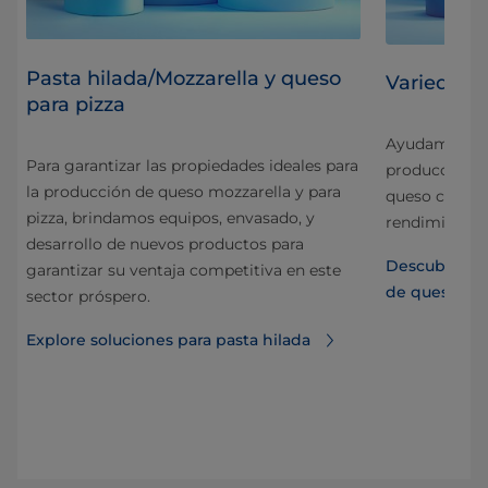
Pasta hilada/Mozzarella y queso
Variedade
para pizza
Ayudamos a lo
Para garantizar las propiedades ideales para
da
producción d
la producción de queso mozzarella y para
y
queso cottag
pizza, brindamos equipos, envasado, y
ia.
rendimiento.
desarrollo de nuevos productos para
a
Descubra las
garantizar su ventaja competitiva en este
de queso fre
sector próspero.
Explore soluciones para pasta hilada