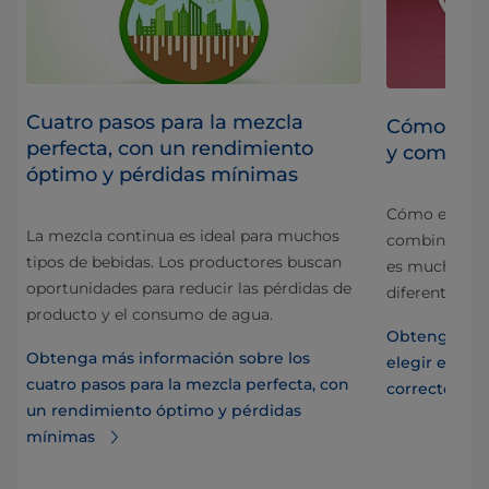
Cuatro pasos para la mezcla
n
Cómo eleg
perfecta, con un rendimiento
y combina
óptimo y pérdidas mínimas
una
Cómo elegir 
La mezcla continua es ideal para muchos
a
combinación 
tipos de bebidas. Los productores buscan
en y
es mucho más
oportunidades para reducir las pérdidas de
diferentes in
producto y el consumo de agua.
rar
Obtenga más
Obtenga más información sobre los
elegir el pr
cuatro pasos para la mezcla perfecta, con
correcto
un rendimiento óptimo y pérdidas
mínimas