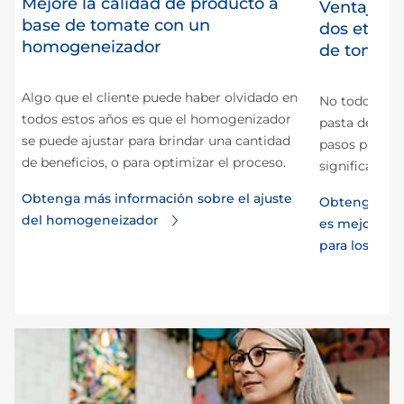
Mejore la calidad de producto a
e
Ventajas 
base de tomate con un
dos etapa
homogeneizador
de tomate
te
Algo que el cliente puede haber olvidado en
No todos los
todos estos años es que el homogenizador
pasta de tom
se puede ajustar para brindar una cantidad
pasos para l
de beneficios, o para optimizar el proceso.
significa que 
Obtenga más información sobre el ajuste
Obtenga más
del homogeneizador
es mejor la 
para los pro