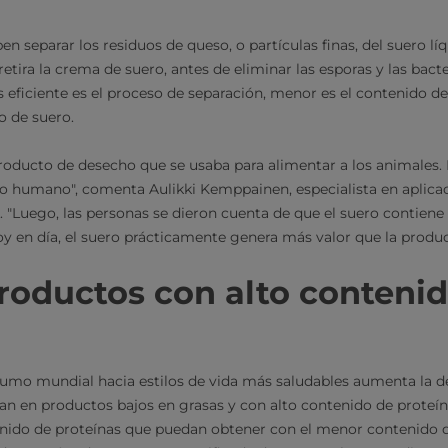
en separar los residuos de queso, o partículas finas, del suero líq
etira la crema de suero, antes de eliminar las esporas y las bact
eficiente es el proceso de separación, menor es el contenido de
o de suero.
producto de desecho que se usaba para alimentar a los animales. 
o humano", comenta Aulikki Kemppainen, especialista en aplica
k. "Luego, las personas se dieron cuenta de que el suero contie
Hoy en día, el suero prácticamente genera más valor que la produ
roductos con alto conteni
umo mundial hacia estilos de vida más saludables aumenta la d
n en productos bajos en grasas y con alto contenido de proteína
nido de proteínas que puedan obtener con el menor contenido de