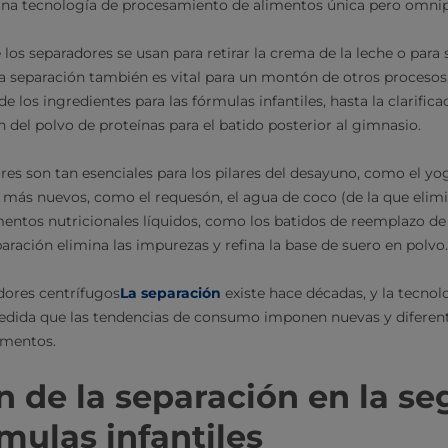
una tecnología de procesamiento de alimentos única pero omnipr
os separadores se usan para retirar la crema de la leche o para 
la separación también es vital para un montón de otros procesos
de los ingredientes para las fórmulas infantiles, hasta la clarific
n del polvo de proteínas para el batido posterior al gimnasio.
res son tan esenciales para los pilares del desayuno, como el yo
 más nuevos, como el requesón, el agua de coco (de la que elimin
mentos nutricionales líquidos, como los batidos de reemplazo de
paración elimina las impurezas y refina la base de suero en polvo.
dores centrífugos
La separación
existe hace décadas, y la tecnol
dida que las tendencias de consumo imponen nuevas y difere
imentos.
n de la separación en la s
rmulas infantiles