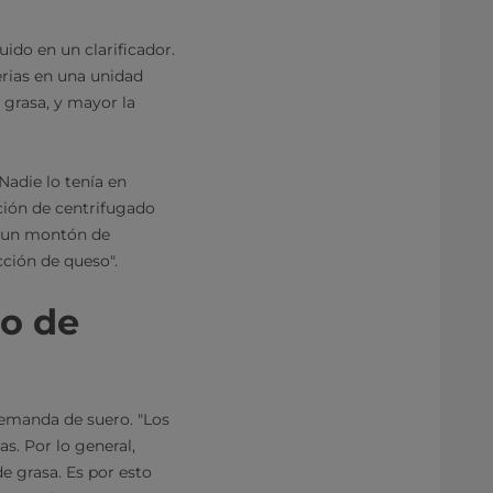
uido en un clarificador.
erias en una unidad
 grasa, y mayor la
Nadie lo tenía en
ción de centrifugado
ne un montón de
cción de queso".
do de
emanda de suero. "Los
s. Por lo general,
 grasa. Es por esto