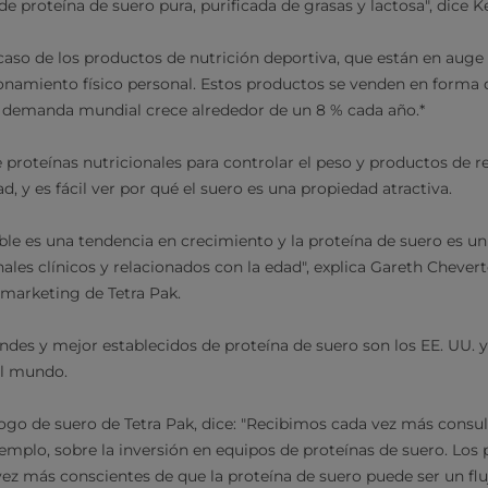
e proteína de suero pura, purificada de grasas y lactosa", dice
 caso de los productos de nutrición deportiva, que están en auge
ionamiento físico personal. Estos productos se venden en forma
a demanda mundial crece alrededor de un 8 % cada año.*
proteínas nutricionales para controlar el peso y productos de
d, y es fácil ver por qué el suero es una propiedad atractiva.
le es una tendencia en crecimiento y la proteína de suero es u
ales clínicos y relacionados con la edad", explica Gareth Chever
marketing de Tetra Pak.
es y mejor establecidos de proteína de suero son los EE. UU. y
el mundo.
ogo de suero de Tetra Pak, dice: "Recibimos cada vez más consul
jemplo, sobre la inversión en equipos de proteínas de suero. Los
vez más conscientes de que la proteína de suero puede ser un flu