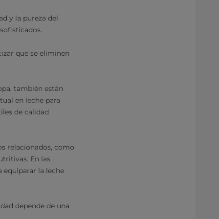
d y la pureza del
sofisticados.
tizar que se eliminen
ropa, también están
ual en leche para
iles de calidad
tos relacionados, como
ritivas. En las
a equiparar la leche
alidad depende de una