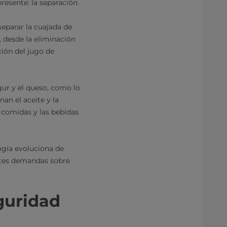
esente: la separación.
separar la cuajada de
, desde la eliminación
ación del jugo de
gur y el queso, como lo
an el aceite y la
 comidas y las bebidas
ogía evoluciona de
ntes demandas sobre
eguridad