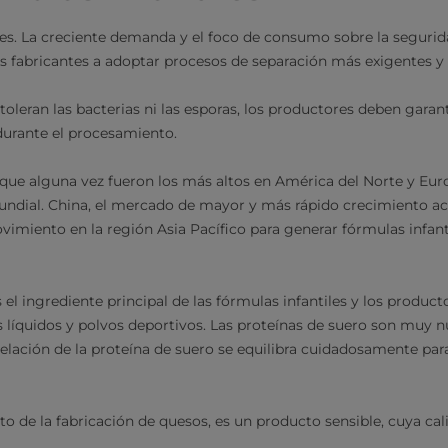
es. La creciente demanda y el foco de consumo sobre la segurida
 fabricantes a adoptar procesos de separación más exigentes y 
oleran las bacterias ni las esporas, los productores deben garan
durante el procesamiento.
 que alguna vez fueron los más altos en América del Norte y Eu
ndial. China, el mercado de mayor y más rápido crecimiento act
imiento en la región Asia Pacífico para generar fórmulas infant
 el ingrediente principal de las fórmulas infantiles y los produc
 líquidos y polvos deportivos. Las proteínas de suero son muy nut
 relación de la proteína de suero se equilibra cuidadosamente par
to de la fabricación de quesos, es un producto sensible, cuya c