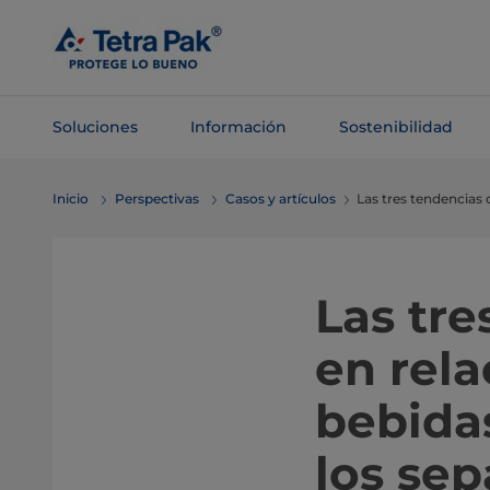
Saltar al
contenido
principal
Soluciones
Información
Sostenibilidad
Saltar a la
Inicio
Perspectivas
Casos y artículos
Las tres tendencias 
navegación
Las tr
en rela
bebidas
los se