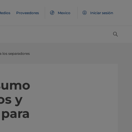
edios
Proveedores
Mexico
Iniciar sesión
a los separadores
nsumo
os y
 para