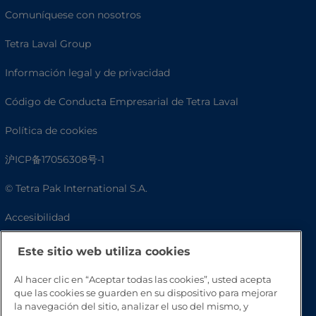
Comuníquese con nosotros
Tetra Laval Group
Información legal y de privacidad
Código de Conducta Empresarial de Tetra Laval
Política de cookies
沪ICP备17056308号-1
© Tetra Pak International S.A.
Accesibilidad
Preguntas frecuentes
Este sitio web utiliza cookies
Al hacer clic en “Aceptar todas las cookies”, usted acepta
que las cookies se guarden en su dispositivo para mejorar
la navegación del sitio, analizar el uso del mismo, y