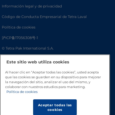
Información legal y de privacidad
Código de Conducta Empresarial de Tetra Laval
Política de cookies
沪ICP备17056308号-1
© Tetra Pak International S.A.
Accesibilidad
Este sitio web utiliza cookies
Preguntas frecuentes
Al hacer clic en “Aceptar todas las cookies”, usted acepta
que las cookies se guarden en su dispositivo para mejorar
la navegación del sitio, analizar el uso del mismo, y
colaborar con nuestros estudios para marketing.
Política de cookies
Aceptar todas las
cookies