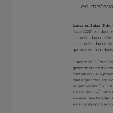
en materia 
Lausana, Suiza (5 de 
[1]
fiscal 2022
, un docum
sostenibilidad en difer
la sostenibilidad conti
que se toman las decis
Durante 2022, Tetra Pa
gases de efecto invern
energía del 84 % prove
para lograr cero emisi
[4]
origen vegetal
y 11 9
[5]
ahorro de CO
. Tetra
2
envases para bebidas.
emergentes para explor