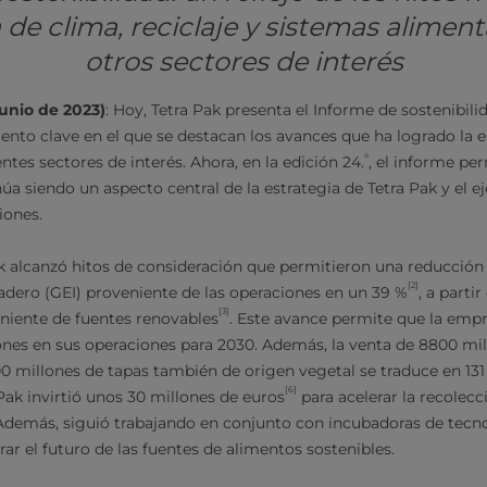
de clima, reciclaje y sistemas aliment
otros sectores de interés
junio de 2023)
: Hoy, Tetra Pak presenta el Informe de sostenibili
ento clave en el que se destacan los avances que ha logrado la
°
entes sectores de interés. Ahora, en la edición 24.
, el informe p
núa siendo un aspecto central de la estrategia de Tetra Pak y el e
iones.
k alcanzó hitos de consideración que permitieron una reducción
[2]
adero (GEI) proveniente de las operaciones en un 39 %
, a parti
[3]
niente de fuentes renovables
. Este avance permite que la empr
ones en sus operaciones para 2030. Además, la venta de 8800 mi
00 millones de tapas también de origen vegetal se traduce en 131
[6]
 Pak invirtió unos 30 millones de euros
para acelerar la recolecci
 Además, siguió trabajando en conjunto con incubadoras de tecn
ar el futuro de las fuentes de alimentos sostenibles.