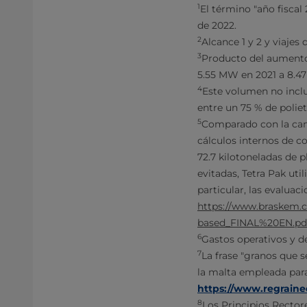
1
El término "año fiscal
de 2022.
2
Alcance 1 y 2 y viajes
3
Producto del aumento 
5.55 MW en 2021 a 8.4
4
Este volumen no inclu
entre un 75 % de polie
5
Comparado con la cant
cálculos internos de c
72.7 kilotoneladas de p
evitadas, Tetra Pak uti
particular, las evaluac
https://www.braskem.
based_FINAL%20EN.pd
6
Gastos operativos y de
7
La frase "granos que 
la malta empleada para
https://www.regraine
8
Los Principios Recto