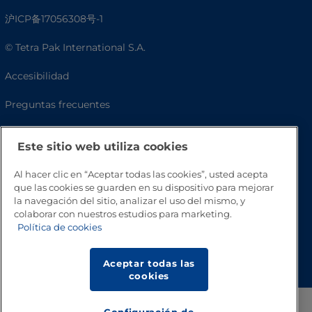
沪ICP备17056308号-1
© Tetra Pak International S.A.
Accesibilidad
Preguntas frecuentes
Este sitio web utiliza cookies
Al hacer clic en “Aceptar todas las cookies”, usted acepta
que las cookies se guarden en su dispositivo para mejorar
la navegación del sitio, analizar el uso del mismo, y
colaborar con nuestros estudios para marketing.
Política de cookies
Volver a inicio
Aceptar todas las
cookies
Configuración de