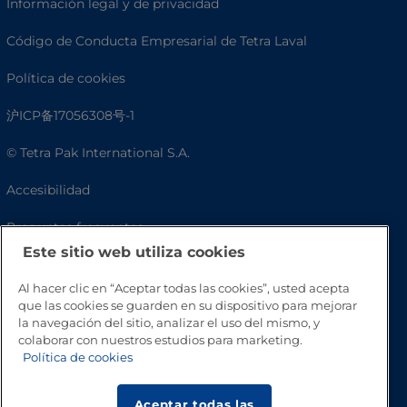
Información legal y de privacidad
Código de Conducta Empresarial de Tetra Laval
Política de cookies
沪ICP备17056308号-1
© Tetra Pak International S.A.
Accesibilidad
Preguntas frecuentes
Este sitio web utiliza cookies
Al hacer clic en “Aceptar todas las cookies”, usted acepta
que las cookies se guarden en su dispositivo para mejorar
la navegación del sitio, analizar el uso del mismo, y
colaborar con nuestros estudios para marketing.
Política de cookies
Aceptar todas las