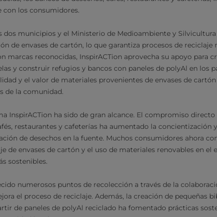
e con los consumidores.
 dos municipios y el Ministerio de Medioambiente y Silvicultura 
ón de envases de cartón, lo que garantiza procesos de reciclaje m
con marcas reconocidas, InspirACTion aprovecha su apoyo para c
elas y construir refugios y bancos con paneles de polyAl en los p
ilidad y el valor de materiales provenientes de envases de cartón
os de la comunidad.
a InspirACTion ha sido de gran alcance. El compromiso directo c
fés, restaurantes y cafeterías ha aumentado la concientización y 
gación de desechos en la fuente. Muchos consumidores ahora c
aje de envases de cartón y el uso de materiales renovables en el 
 sostenibles.
cido numerosos puntos de recolección a través de la colaboraci
jora el proceso de reciclaje. Además, la creación de pequeñas bi
rtir de paneles de polyAl reciclado ha fomentado prácticas sost