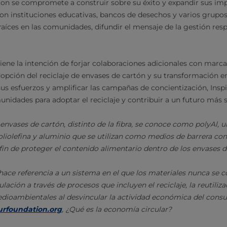
on se compromete a construir sobre su éxito y expandir sus imp
n instituciones educativas, bancos de desechos y varios grupos d
raíces en las comunidades, difundir el mensaje de la gestión re
ene la intención de forjar colaboraciones adicionales con marca
pción del reciclaje de envases de cartón y su transformación e
sus esfuerzos y amplificar las campañas de concientización, Insp
unidades para adoptar el reciclaje y contribuir a un futuro más s
envases de cartón, distinto de la fibra, se conoce como polyAl,
oliolefina y aluminio que se utilizan como medios de barrera con
in de proteger el contenido alimentario dentro de los envases d
hace referencia a un sistema en el que los materiales nunca se 
lación a través de procesos que incluyen el reciclaje, la reutiliz
dioambientales al desvincular la actividad económica del consu
urfoundation.org
, ¿Qué es la economía circular?