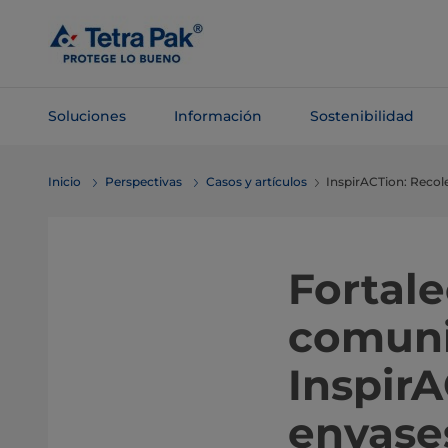
Saltar al
contenido
principal
Soluciones
Información
Sostenibilidad
Saltar a la
Inicio
Perspectivas
Casos y artículos
InspirACTion: Recole
navegación
Fortale
comuni
InspirA
envase