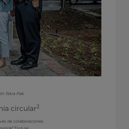
ón Tetra Pak
2
ía circular
avés de colaboraciones
InspirACTion se