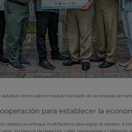
autobús construida con polyAl reciclado de los envases de cart
ooperación para establecer la econom
on adopta un enfoque multifacético para lograr el cambio. A tr
cuelas, los bancos de desechos, cafés, restaurantes y cafeterías, 