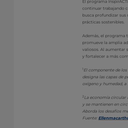
El programa InspirACTi
continuar trabajando co
busca profundizar sus 
prácticas sostenibles.
Además, el programa ti
promueve la amplia ado
valiosos. Al aumentar 
y fortalecer a más com
1
El componente de los 
designa las capas de p
oxígeno y humedad, a f
2
La economía circular 
y se mantienen en circu
Aborda los desafíos me
Fuente:
Ellenmacarth