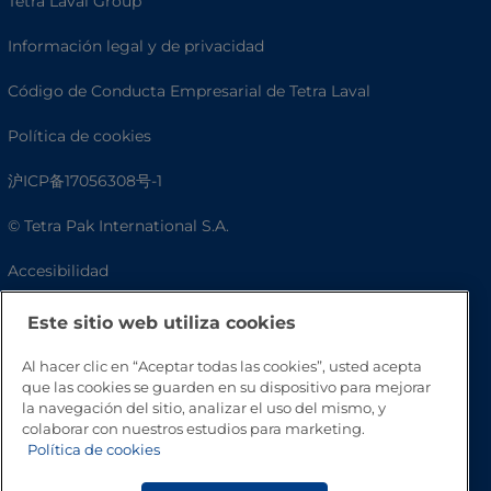
Tetra Laval Group
Información legal y de privacidad
Código de Conducta Empresarial de Tetra Laval
Política de cookies
沪ICP备17056308号-1
© Tetra Pak International S.A.
Accesibilidad
Preguntas frecuentes
Este sitio web utiliza cookies
Al hacer clic en “Aceptar todas las cookies”, usted acepta
que las cookies se guarden en su dispositivo para mejorar
la navegación del sitio, analizar el uso del mismo, y
colaborar con nuestros estudios para marketing.
Política de cookies