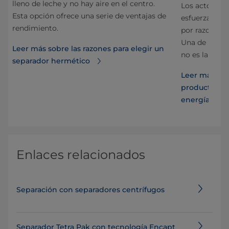
lleno de leche y no hay aire en el centro.
ar
Los actores d
Esta opción ofrece una serie de ventajas de
us
esfuerzan po
rendimiento.
por razones f
Una de las pr
Leer más sobre las razones para elegir un
no es la exce
separador hermético
ión
Leer más sob
productos lá
energía de C
Enlaces relacionados
Separación con separadores centrífugos
Separador Tetra Pak con tecnología Encapt