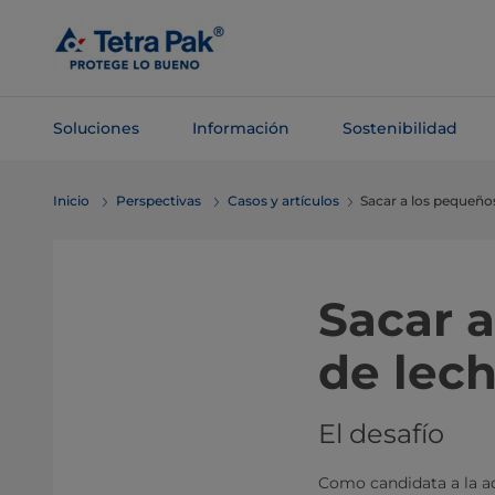
Saltar al
contenido
principal
Soluciones
Información
Sostenibilidad
Saltar a la
Inicio
Perspectivas
Casos y artículos
Sacar a los pequeño
navegación
Sacar 
de lech
El desafío
Como candidata a la adh