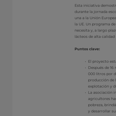
Esta iniciativa demostr
durante la jornada esc
una a la Unión Europea
la UE. Un programa de 
necesita y, a largo pl
lácteos de alta calidad
Puntos clave:
El proyecto es
Después de 16 m
000 litros por 
producción de 
explotación y dí
La asociación i
agricultores has
pobreza, brindá
y desarrollar s