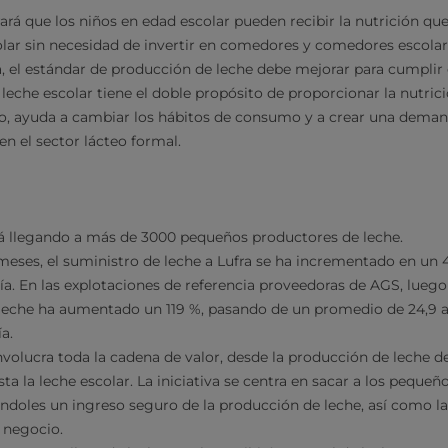
ará que los niños en edad escolar pueden recibir la nutrición qu
olar sin necesidad de invertir en comedores y comedores escolar
, el estándar de producción de leche debe mejorar para cumplir 
leche escolar tiene el doble propósito de proporcionar la nutric
azo, ayuda a cambiar los hábitos de consumo y a crear una dema
 en el sector lácteo formal.
tá llegando a más de 3000 pequeños productores de leche.
eses, el suministro de leche a Lufra se ha incrementado en un 
día. En las explotaciones de referencia proveedoras de AGS, luego
leche ha aumentado un 119 %, pasando de un promedio de 24,9 a 5
a.
nvolucra toda la cadena de valor, desde la producción de leche 
ta la leche escolar. La iniciativa se centra en sacar a los pequeñ
ndoles un ingreso seguro de la producción de leche, así como l
u negocio.