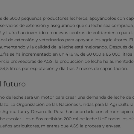
más de 3000 pequeños productores lecheros, apoyándolos con capa
 servicios de extensión y asegurando que su leche sea comprada, 
 y Lufra han invertido en nuevos centros de enfriamiento para l
al de extensión y veterinarios para apoyar a los agricultores. El
aumentando y la calidad de la leche está mejorando. Después de 
ufra se ha incrementado en un 41,6 %, de 60 000 a 85 000 litros p
encia proveedoras de AGS, la producción de leche ha aumentado
4,5 litros por explotación y día tras 7 meses de capacitación.
 futuro
o de leche será un motor para crear una demanda de leche de ca
plazo. La Organización de las Naciones Unidas para la Agricultura
e Agricultura y Desarrollo Rural han acordado con el municipio d
he escolar. Los niños recibirán 200 ml de leche UHT todos los día
queños agricultores, mientras que AGS la procesa y envasa.