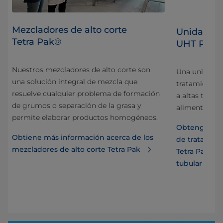
Mezcladores de alto corte
o
Unidad de 
Tetra Pak®
UHT PFF T
Nuestros mezcladores de alto corte son
oso
Una unidad d
una solución integral de mezcla que
alor
tratamiento a
resuelve cualquier problema de formación
dad
a altas temp
de grumos o separación de la grasa y
alimenticios 
permite elaborar productos homogéneos.
dad
Obtenga más
Obtiene más información acerca de los
de tratamien
mezcladores de alto corte Tetra Pak
Tetra Pak co
tubular