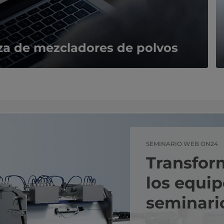
eza de mezcladores de polvos
SEMINARIO WEB ON24
Transfor
los equip
seminari