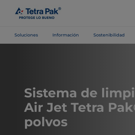
Saltar al
contenido
principal
Soluciones
Información
Sostenibilidad
Saltar a la
navegación
Sistema de limp
Air Jet Tetra Pa
polvos