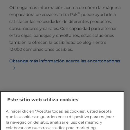
Obtenga más información acerca de cómo la máquina
®
empacadora de envases Tetra Pak
puede ayudarle a
satisfacer las necesidades de diferentes productos,
consumidores y canales. Con capacidad para alternar
entre cajas, bandejas y envoltorios, estas soluciones
también le ofrecen la posibilidad de elegir entre
12 000 combinaciones posibles.
Obtenga más información acerca las encartonadoras
Este sitio web utiliza cookies
¡Póngase en contacto con
Al hacer clic en “Aceptar todas las cookies”, usted acepta
nosotros!
que las cookies se guarden en su dispositivo para mejorar
la navegación del sitio, analizar el uso del mismo, y
colaborar con nuestros estudios para marketing.