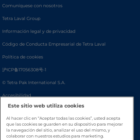
Comuníquese con nosotros
Tetra Laval Group
Información legal y de privacidad
Código de Conducta Empresarial de Tetra Laval
Política de cookies
沪ICP备17056308号-1
© Tetra Pak International S.A.
Accesibilidad
Este sitio web utiliza cookies
Preguntas frecuentes
Al hacer clic en “Aceptar todas las cookies”, usted acepta
que las cookies se guarden en su dispositivo para mejorar
la navegación del sitio, analizar el uso del mismo, y
colaborar con nuestros estudios para marketing.